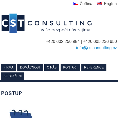
Skip
Čeština
English
to
content
+420 602 250 984 | +420 605 236 650
info@cstconsulting.cz
FIRMA
DOMÁCNOST
O NÁS
KONTAKT
REFERENCE
KE STAŽENÍ
POSTUP