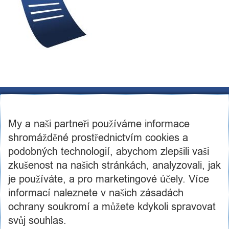
CST Consulting s.r.o.
U továren 256/14, 102 00, Praha 10
My a naši partneři používáme informace
IČ: 03460886, DIČ: CZ03460886
+420 602 250 984 | +420 605 236 650
shromážděné prostřednictvím cookies a
info@cstconsulting.cz
podobných technologií, abychom zlepšili vaši
zkušenost na našich stránkách, analyzovali, jak
Společnost je zapsaná v obchodním rejstříku vedeném Městským soudem v Praze, oddíl C,
vložka 231904
je používáte, a pro marketingové účely. Více
informací naleznete v našich zásadách
ochrany soukromí a můžete kdykoli spravovat
svůj souhlas.