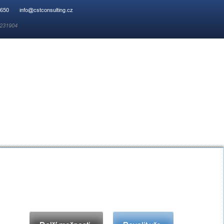
 650
info@cstconsulting.cz
 231904