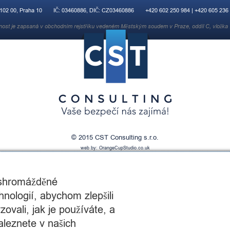
 102 00, Praha 10
IČ: 03460886, DIČ: CZ03460886
+420 602 250 984 | +420 605 236
nost je zapsaná v obchodním rejstříku vedeném Městským soudem v Praze, oddíl C, vložka
© 2015 CST Consulting s.r.o.
web by:
OrangeCupStudio.co.uk
 shromážděné
nologií, abychom zlepšili
ovali, jak je používáte, a
aleznete v našich