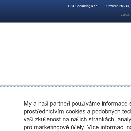
CST Consulting s.r.o.
U továren 256/14,
Společ
My a naši partneři používáme informace
prostřednictvím cookies a podobných tech
vaši zkušenost na našich stránkách, analyz
pro marketingové účely. Více informací n