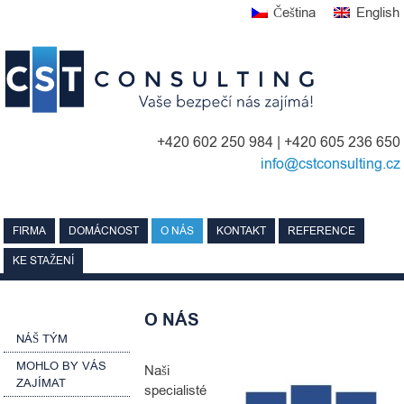
Skip
Čeština
English
to
content
+420 602 250 984 | +420 605 236 650
info@cstconsulting.cz
FIRMA
DOMÁCNOST
O NÁS
KONTAKT
REFERENCE
KE STAŽENÍ
O NÁS
NÁŠ TÝM
MOHLO BY VÁS
Naši
ZAJÍMAT
specialisté