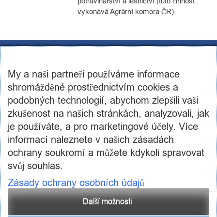
potravinářství a lesnictví (tuto činnost
vykonává Agrární komora ČR).
CST Consulting s.r.o.
U továren 256/14, 102 00, Praha 10
My a naši partneři používáme informace
IČ: 03460886, DIČ: CZ03460886
+420 602 250 984 | +420 605 236 650
shromážděné prostřednictvím cookies a
info@cstconsulting.cz
podobných technologií, abychom zlepšili vaši
zkušenost na našich stránkách, analyzovali, jak
Společnost je zapsaná v obchodním rejstříku vedeném Městským soudem v Praze, oddíl C,
vložka 231904
je používáte, a pro marketingové účely. Více
informací naleznete v našich zásadách
ochrany soukromí a můžete kdykoli spravovat
svůj souhlas.
Zásady ochrany osobních údajů
Další možnosti