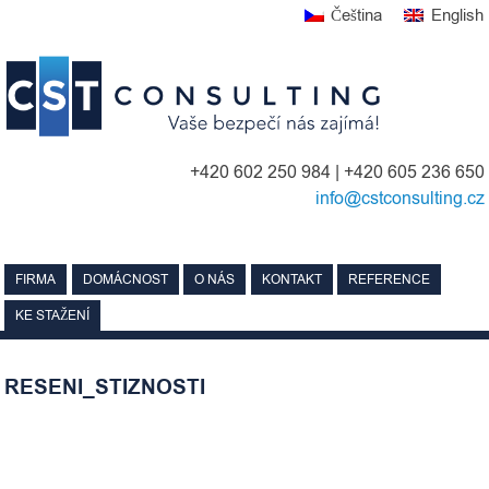
Skip
Čeština
English
to
content
+420 602 250 984 | +420 605 236 650
info@cstconsulting.cz
FIRMA
DOMÁCNOST
O NÁS
KONTAKT
REFERENCE
KE STAŽENÍ
RESENI_STIZNOSTI