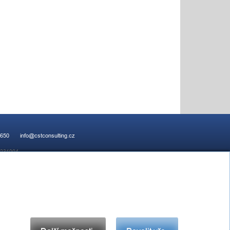
 650
info@cstconsulting.cz
 231904