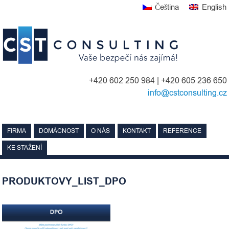
Skip
Čeština
English
to
content
+420 602 250 984 | +420 605 236 650
info@cstconsulting.cz
FIRMA
DOMÁCNOST
O NÁS
KONTAKT
REFERENCE
KE STAŽENÍ
PRODUKTOVY_LIST_DPO