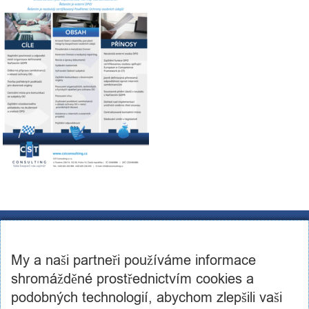
CST Consulting s.r.o.
U továren 256/14, 102 00, Praha 10
My a naši partneři používáme informace
IČ: 03460886, DIČ: CZ03460886
+420 602 250 984 | +420 605 236 650
shromážděné prostřednictvím cookies a
info@cstconsulting.cz
podobných technologií, abychom zlepšili vaši