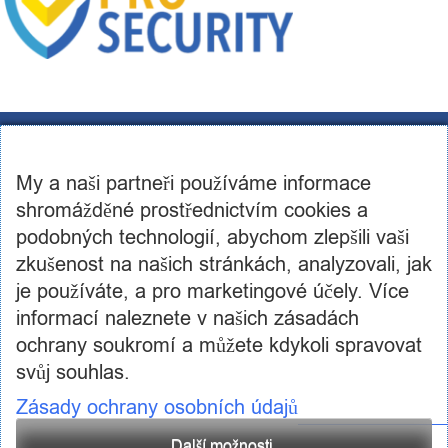
CST Consulting s.r.o.
U továren 256/14, 102 00, Praha 10
My a naši partneři používáme informace
IČ: 03460886, DIČ: CZ03460886
+420 602 250 984 | +420 605 236 650
shromážděné prostřednictvím cookies a
info@cstconsulting.cz
podobných technologií, abychom zlepšili vaši
zkušenost na našich stránkách, analyzovali, jak
Společnost je zapsaná v obchodním rejstříku vedeném Městským soudem v Praze, oddíl C,
vložka 231904
je používáte, a pro marketingové účely. Více
informací naleznete v našich zásadách
ochrany soukromí a můžete kdykoli spravovat
svůj souhlas.
Zásady ochrany osobních údajů
Další možnosti