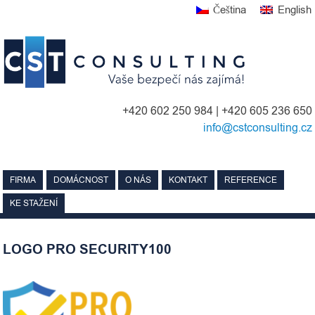
Skip
Čeština
English
to
content
+420 602 250 984 | +420 605 236 650
info@cstconsulting.cz
FIRMA
DOMÁCNOST
O NÁS
KONTAKT
REFERENCE
KE STAŽENÍ
LOGO PRO SECURITY100