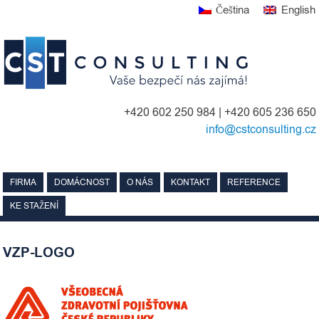
Skip
Čeština
English
to
content
+420 602 250 984 | +420 605 236 650
info@cstconsulting.cz
FIRMA
DOMÁCNOST
O NÁS
KONTAKT
REFERENCE
KE STAŽENÍ
VZP-LOGO