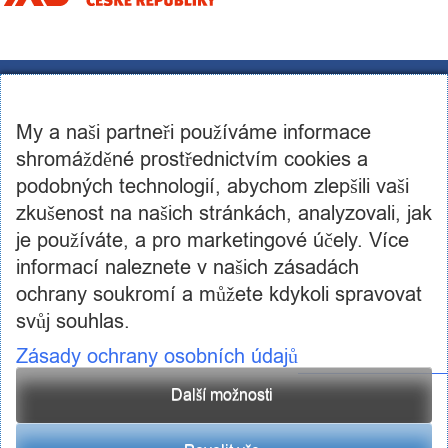
CST Consulting s.r.o.
U továren 256/14, 102 00, Praha 10
My a naši partneři používáme informace
IČ: 03460886, DIČ: CZ03460886
+420 602 250 984 | +420 605 236 650
shromážděné prostřednictvím cookies a
info@cstconsulting.cz
podobných technologií, abychom zlepšili vaši
zkušenost na našich stránkách, analyzovali, jak
Společnost je zapsaná v obchodním rejstříku vedeném Městským soudem v Praze, oddíl C,
vložka 231904
je používáte, a pro marketingové účely. Více
informací naleznete v našich zásadách
ochrany soukromí a můžete kdykoli spravovat
svůj souhlas.
Zásady ochrany osobních údajů
Další možnosti