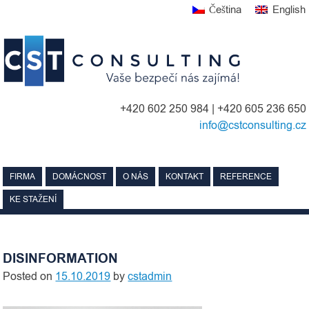
Skip
Čeština
English
to
content
+420 602 250 984 | +420 605 236 650
info@cstconsulting.cz
FIRMA
DOMÁCNOST
O NÁS
KONTAKT
REFERENCE
KE STAŽENÍ
DISINFORMATION
Posted on
15.10.2019
by
cstadmin