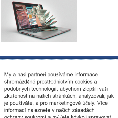
CST Consulting s.r.o.
U továren 256/14, 102 00, Praha 10
My a naši partneři používáme informace
IČ: 03460886, DIČ: CZ03460886
+420 602 250 984 | +420 605 236 650
shromážděné prostřednictvím cookies a
info@cstconsulting.cz
podobných technologií, abychom zlepšili vaši
zkušenost na našich stránkách, analyzovali, jak
Společnost je zapsaná v obchodním rejstříku vedeném Městským soudem v Praze, oddíl C,
vložka 231904
je používáte, a pro marketingové účely. Více
informací naleznete v našich zásadách
ochrany soukromí a můžete kdykoli spravovat