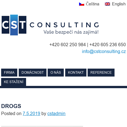
Skip
Čeština
English
to
content
+420 602 250 984 | +420 605 236 650
info@cstconsulting.cz
FIRMA
DOMÁCNOST
O NÁS
KONTAKT
REFERENCE
KE STAŽENÍ
DROGS
Posted on
7.5.2019
by
cstadmin