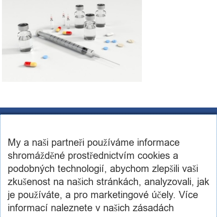
CST Consulting s.r.o.
U továren 256/14, 102 00, Praha 10
My a naši partneři používáme informace
IČ: 03460886, DIČ: CZ03460886
+420 602 250 984 | +420 605 236 650
shromážděné prostřednictvím cookies a
info@cstconsulting.cz
podobných technologií, abychom zlepšili vaši
zkušenost na našich stránkách, analyzovali, jak
Společnost je zapsaná v obchodním rejstříku vedeném Městským soudem v Praze, oddíl C,
vložka 231904
je používáte, a pro marketingové účely. Více
informací naleznete v našich zásadách