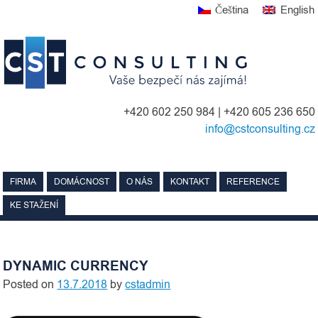
Skip
Čeština
English
to
content
+420 602 250 984 | +420 605 236 650
info@cstconsulting.cz
FIRMA
DOMÁCNOST
O NÁS
KONTAKT
REFERENCE
KE STAŽENÍ
DYNAMIC CURRENCY
Posted on
13.7.2018
by
cstadmin