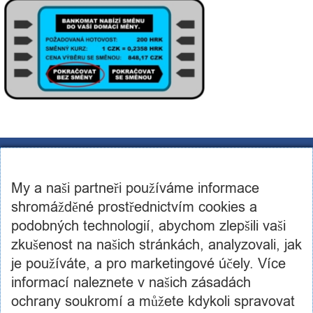
CST Consulting s.r.o.
U továren 256/14, 102 00, Praha 10
My a naši partneři používáme informace
IČ: 03460886, DIČ: CZ03460886
+420 602 250 984 | +420 605 236 650
shromážděné prostřednictvím cookies a
info@cstconsulting.cz
podobných technologií, abychom zlepšili vaši
zkušenost na našich stránkách, analyzovali, jak
Společnost je zapsaná v obchodním rejstříku vedeném Městským soudem v Praze, oddíl C,
vložka 231904
je používáte, a pro marketingové účely. Více
informací naleznete v našich zásadách
ochrany soukromí a můžete kdykoli spravovat