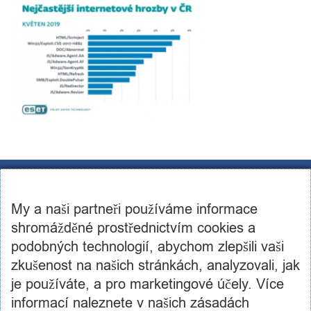
CST Consulting s.r.o.
U továren 256/14, 102 00, Praha 10
My a naši partneři používáme informace
IČ: 03460886, DIČ: CZ03460886
+420 602 250 984 | +420 605 236 650
shromážděné prostřednictvím cookies a
info@cstconsulting.cz
podobných technologií, abychom zlepšili vaši
zkušenost na našich stránkách, analyzovali, jak
Společnost je zapsaná v obchodním rejstříku vedeném Městským soudem v Praze, oddíl C,
vložka 231904
je používáte, a pro marketingové účely. Více
informací naleznete v našich zásadách