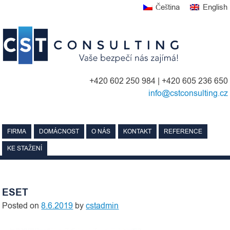
Skip
Čeština
English
to
content
+420 602 250 984 | +420 605 236 650
info@cstconsulting.cz
FIRMA
DOMÁCNOST
O NÁS
KONTAKT
REFERENCE
KE STAŽENÍ
ESET
Posted on
8.6.2019
by
cstadmin