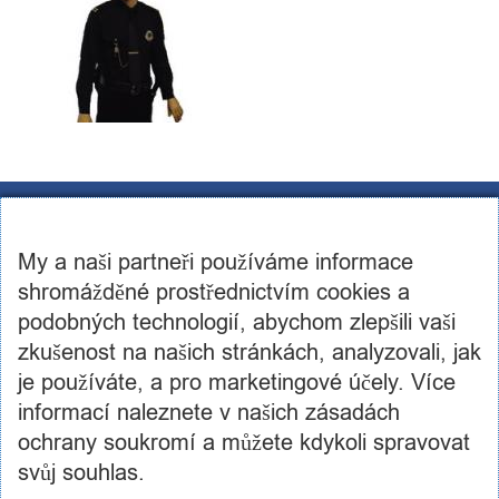
CST Consulting s.r.o.
U továren 256/14, 102 00, Praha 10
My a naši partneři používáme informace
IČ: 03460886, DIČ: CZ03460886
+420 602 250 984 | +420 605 236 650
shromážděné prostřednictvím cookies a
info@cstconsulting.cz
podobných technologií, abychom zlepšili vaši
zkušenost na našich stránkách, analyzovali, jak
Společnost je zapsaná v obchodním rejstříku vedeném Městským soudem v Praze, oddíl C,
vložka 231904
je používáte, a pro marketingové účely. Více
informací naleznete v našich zásadách
ochrany soukromí a můžete kdykoli spravovat
svůj souhlas.