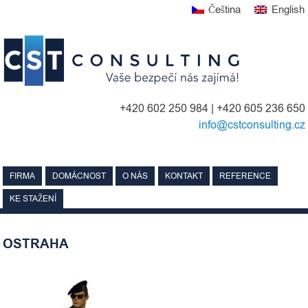
Skip
Čeština
English
to
content
+420 602 250 984 | +420 605 236 650
info@cstconsulting.cz
FIRMA
DOMÁCNOST
O NÁS
KONTAKT
REFERENCE
KE STAŽENÍ
OSTRAHA