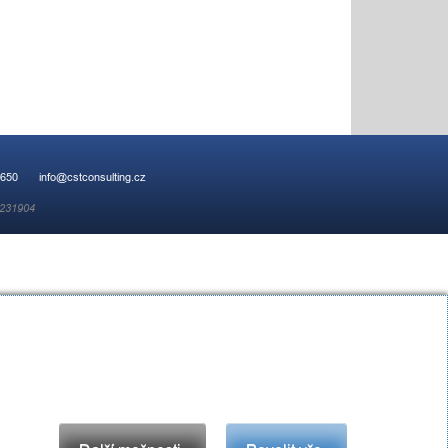
 650
info@cstconsulting.cz
 231904