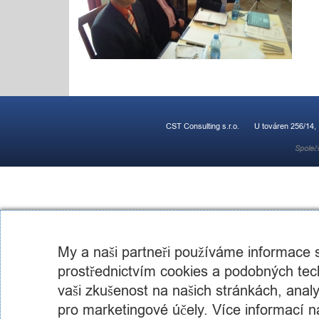
CST Consulting s.r.o.
U továren 256/14,
Společ
My a naši partneři používáme informace
prostřednictvím cookies a podobných tech
vaši zkušenost na našich stránkách, analyz
pro marketingové účely. Více informací n