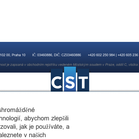
 102 00, Praha 10
IČ: 03460886, DIČ: CZ03460886
+420 602 250 984 | +420 605 236
nost je zapsaná v obchodním rejstříku vedeném Městským soudem v Praze, oddíl C, vložka
 shromážděné
nologií, abychom zlepšili
ovali, jak je používáte, a
© 2015 CST Consulting s.r.o.
aleznete v našich
web by:
OrangeCupStudio.co.uk