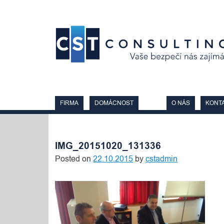
Skip
to
content
FIRMA
DOMÁCNOST
O NÁS
KONT
IMG_20151020_131336
Posted on
22.10.2015
by
cstadmin