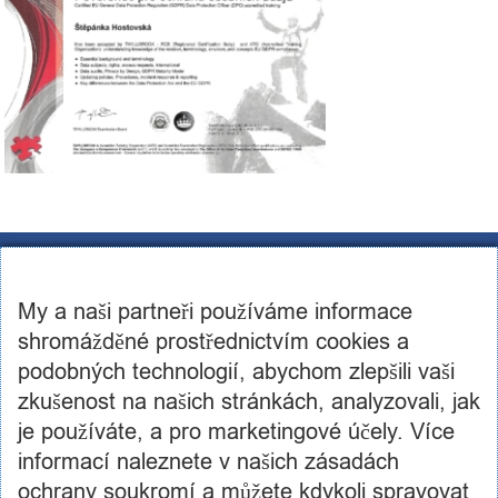
CST Consulting s.r.o.
U továren 256/14, 102 00, Praha 10
My a naši partneři používáme informace
IČ: 03460886, DIČ: CZ03460886
+420 602 250 984 | +420 605 236 650
shromážděné prostřednictvím cookies a
info@cstconsulting.cz
podobných technologií, abychom zlepšili vaši
zkušenost na našich stránkách, analyzovali, jak
Společnost je zapsaná v obchodním rejstříku vedeném Městským soudem v Praze, oddíl C,
vložka 231904
je používáte, a pro marketingové účely. Více
informací naleznete v našich zásadách
ochrany soukromí a můžete kdykoli spravovat