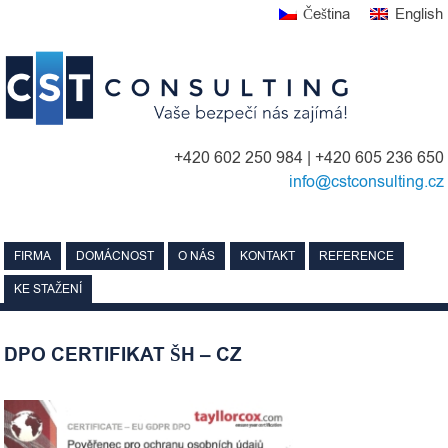
Skip
Čeština
English
to
content
+420 602 250 984 | +420 605 236 650
info@cstconsulting.cz
FIRMA
DOMÁCNOST
O NÁS
KONTAKT
REFERENCE
KE STAŽENÍ
DPO CERTIFIKAT ŠH – CZ