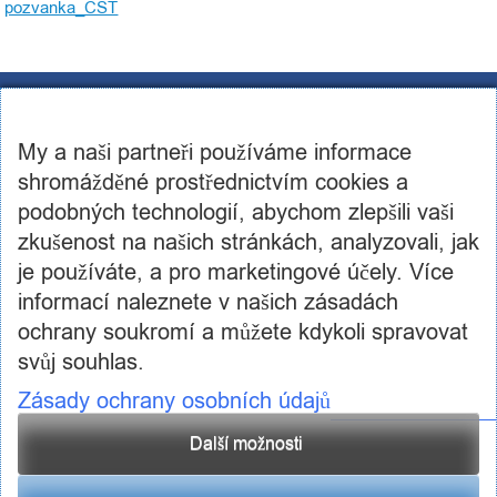
pozvanka_CST
CST Consulting s.r.o.
U továren 256/14, 102 00, Praha 10
My a naši partneři používáme informace
IČ: 03460886, DIČ: CZ03460886
+420 602 250 984 | +420 605 236 650
shromážděné prostřednictvím cookies a
info@cstconsulting.cz
podobných technologií, abychom zlepšili vaši
zkušenost na našich stránkách, analyzovali, jak
Společnost je zapsaná v obchodním rejstříku vedeném Městským soudem v Praze, oddíl C,
vložka 231904
je používáte, a pro marketingové účely. Více
informací naleznete v našich zásadách
ochrany soukromí a můžete kdykoli spravovat
svůj souhlas.
Zásady ochrany osobních údajů
Další možnosti