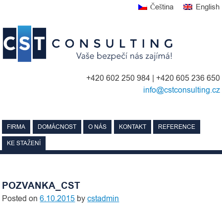
Skip
Čeština
English
to
content
+420 602 250 984 | +420 605 236 650
info@cstconsulting.cz
FIRMA
DOMÁCNOST
O NÁS
KONTAKT
REFERENCE
KE STAŽENÍ
POZVANKA_CST
Posted on
6.10.2015
by
cstadmin