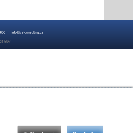
 650
info@cstconsulting.cz
 231904