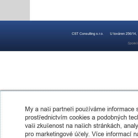
CST Consulting s.r.o.
U továren 256/14,
Společ
My a naši partneři používáme informace
prostřednictvím cookies a podobných tech
vaši zkušenost na našich stránkách, analyz
pro marketingové účely. Více informací n