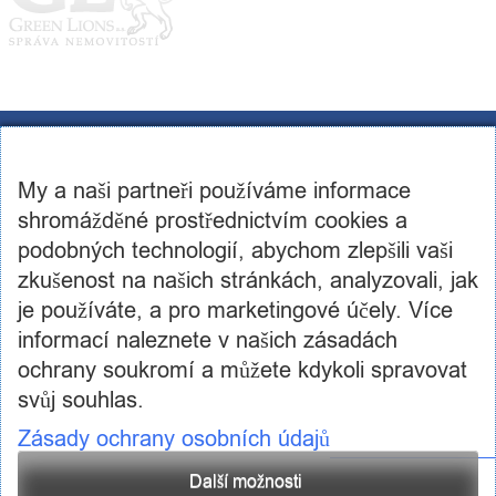
CST Consulting s.r.o.
U továren 256/14, 102 00, Praha 10
My a naši partneři používáme informace
IČ: 03460886, DIČ: CZ03460886
+420 602 250 984 | +420 605 236 650
shromážděné prostřednictvím cookies a
info@cstconsulting.cz
podobných technologií, abychom zlepšili vaši
zkušenost na našich stránkách, analyzovali, jak
Společnost je zapsaná v obchodním rejstříku vedeném Městským soudem v Praze, oddíl C,
vložka 231904
je používáte, a pro marketingové účely. Více
informací naleznete v našich zásadách
ochrany soukromí a můžete kdykoli spravovat
svůj souhlas.
Zásady ochrany osobních údajů
Další možnosti