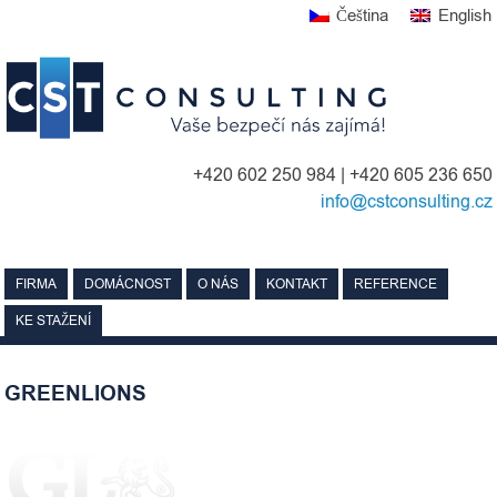
Skip
Čeština
English
to
content
+420 602 250 984 | +420 605 236 650
info@cstconsulting.cz
FIRMA
DOMÁCNOST
O NÁS
KONTAKT
REFERENCE
KE STAŽENÍ
GREENLIONS