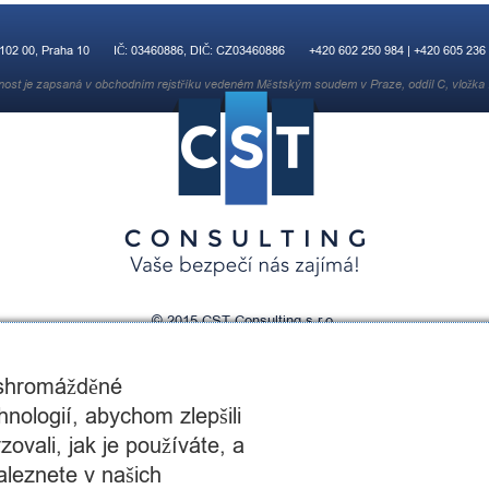
 102 00, Praha 10
IČ: 03460886, DIČ: CZ03460886
+420 602 250 984 | +420 605 236
nost je zapsaná v obchodním rejstříku vedeném Městským soudem v Praze, oddíl C, vložka
© 2015 CST Consulting s.r.o.
web by:
OrangeCupStudio.co.uk
 shromážděné
nologií, abychom zlepšili
ovali, jak je používáte, a
aleznete v našich