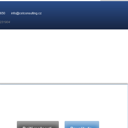
 650
info@cstconsulting.cz
 231904