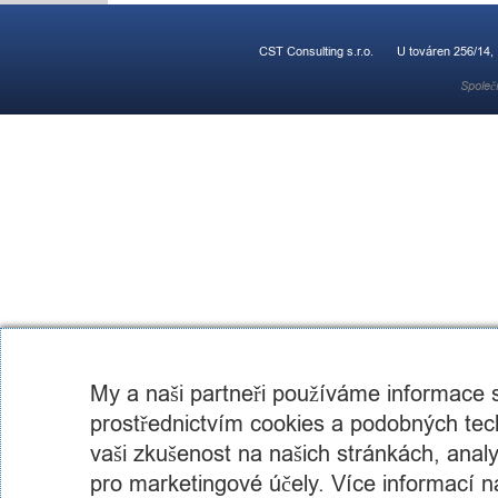
CST Consulting s.r.o.
U továren 256/14,
Společ
My a naši partneři používáme informace
prostřednictvím cookies a podobných tech
vaši zkušenost na našich stránkách, analyz
pro marketingové účely. Více informací n