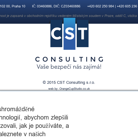
 102 00, Praha 10
IČ: 03460886, DIČ: CZ03460886
+420 602 250 984 | +420 605 236
nost je zapsaná v obchodním rejstříku vedeném Městským soudem v Praze, oddíl C, vložka
© 2015 CST Consulting s.r.o.
web by:
OrangeCupStudio.co.uk
 shromážděné
nologií, abychom zlepšili
ovali, jak je používáte, a
aleznete v našich