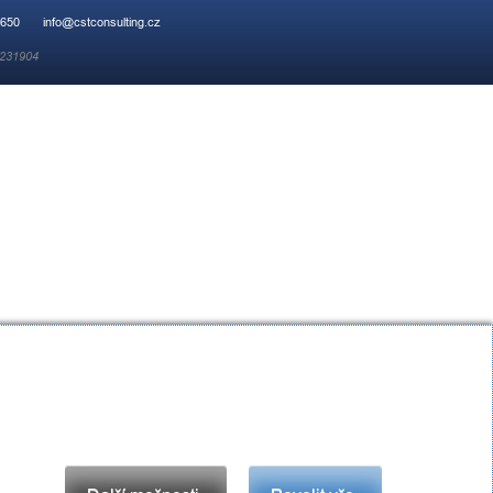
 650
info@cstconsulting.cz
 231904