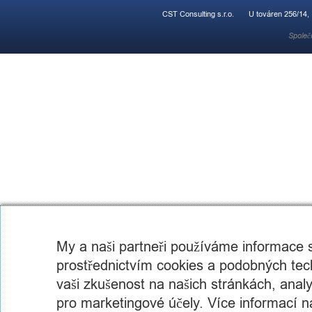
CST Consulting s.r.o.
U továren 256/14,
Společ
My a naši partneři používáme informace
prostřednictvím cookies a podobných tech
vaši zkušenost na našich stránkách, analyz
pro marketingové účely. Více informací n