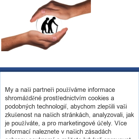
CST Consulting s.r.o.
U továren 256/14, 102 00, Praha 10
My a naši partneři používáme informace
IČ: 03460886, DIČ: CZ03460886
+420 602 250 984 | +420 605 236 650
shromážděné prostřednictvím cookies a
info@cstconsulting.cz
podobných technologií, abychom zlepšili vaši
zkušenost na našich stránkách, analyzovali, jak
Společnost je zapsaná v obchodním rejstříku vedeném Městským soudem v Praze, oddíl C,
vložka 231904
je používáte, a pro marketingové účely. Více
informací naleznete v našich zásadách