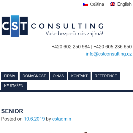
Skip
Čeština
English
to
content
+420 602 250 984 | +420 605 236 650
info@cstconsulting.cz
FIRMA
DOMÁCNOST
O NÁS
KONTAKT
REFERENCE
KE STAŽENÍ
SENIOR
Posted on
10.6.2019
by
cstadmin