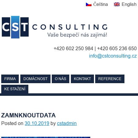
Skip
Čeština
English
to
content
+420 602 250 984 | +420 605 236 650
info@cstconsulting.cz
FIRMA
DOMÁCNOST
O NÁS
KONTAKT
REFERENCE
KE STAŽENÍ
ZAMNKNOUTDATA
Posted on
30.10.2019
by
cstadmin