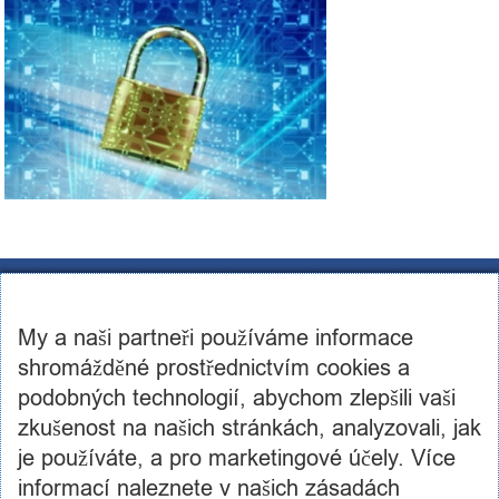
CST Consulting s.r.o.
U továren 256/14, 102 00, Praha 10
My a naši partneři používáme informace
IČ: 03460886, DIČ: CZ03460886
+420 602 250 984 | +420 605 236 650
shromážděné prostřednictvím cookies a
info@cstconsulting.cz
podobných technologií, abychom zlepšili vaši
zkušenost na našich stránkách, analyzovali, jak
Společnost je zapsaná v obchodním rejstříku vedeném Městským soudem v Praze, oddíl C,
vložka 231904
je používáte, a pro marketingové účely. Více
informací naleznete v našich zásadách