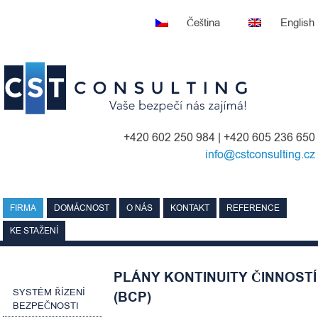
Skip
Čeština
English
to
content
+420 602 250 984 | +420 605 236 650
info@cstconsulting.cz
FIRMA
DOMÁCNOST
O NÁS
KONTAKT
REFERENCE
KE STAŽENÍ
PLÁNY KONTINUITY ČINNOSTÍ
SYSTÉM ŘÍZENÍ
(BCP)
BEZPEČNOSTI