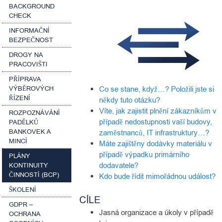
BACKGROUND
CHECK
INFORMAČNÍ
BEZPEČNOST
DROGY NA
PRACOVIŠTI
PŘÍPRAVA
VÝBĚROVÝCH
Co se stane, když…? Položili jste si
ŘÍZENÍ
někdy tuto otázku?
Víte, jak zajistit plnění zákazníkům v
ROZPOZNÁVÁNÍ
případě nedostupnosti vaší budovy,
PADĚLKŮ
BANKOVEK A
zaměstnanců, IT infrastruktury…?
MINCÍ
Máte zajištěny dodávky materiálu v
případě výpadku primárního
PLÁNY
dodavatele?
KONTINUITY
ČINNOSTÍ (BCP)
Kdo bude řídit mimořádnou událost?
ŠKOLENÍ
CÍLE
GDPR –
Jasná organizace a úkoly v případě
OCHRANA