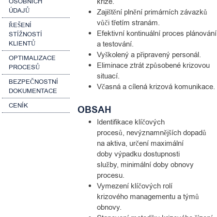
krize.
OSOBNÍCH
ÚDAJŮ
Zajištění plnění primárních závazků
vůči třetím stranám.
ŘEŠENÍ
Efektivní kontinuální proces plánování
STÍŽNOSTÍ
a testování.
KLIENTŮ
Vyškolený a připravený personál.
OPTIMALIZACE
Eliminace ztrát způsobené krizovou
PROCESŮ
situací.
BEZPEČNOSTNÍ
Včasná a cílená krizová komunikace.
DOKUMENTACE
CENÍK
OBSAH
Identifikace klíčových
procesů, nevýznamnějších dopadů
na aktiva, určení maximální
doby výpadku dostupnosti
služby, minimální doby obnovy
procesu.
Vymezení klíčových rolí
krizového managementu a týmů
obnovy.