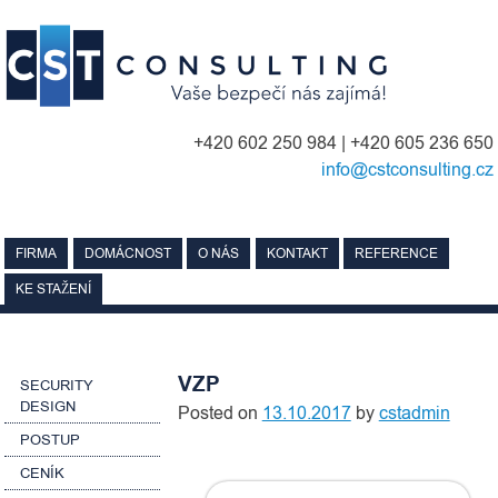
Skip
to
content
+420 602 250 984 | +420 605 236 650
info@cstconsulting.cz
FIRMA
DOMÁCNOST
O NÁS
KONTAKT
REFERENCE
KE STAŽENÍ
VZP
SECURITY
DESIGN
Posted on
13.10.2017
by
cstadmin
POSTUP
CENÍK